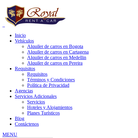
Inicio
Vehículos
Alquiler de carros en Bogota
Alquiler de carros en Cartagena
Alquiler de carros en Medellin
Alquiler de carros en Pereira
e carros bogota precios, alquiler de carros bogota para uber, alquiler de
Requisitos
Requisitos
Términos y Condiciones
Política de Privacidad
Agencias
Servicios Adicionales
Servicios
Hoteles y Alojamientos
Planes Turísticos
Blog
Contáctenos
MENU