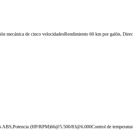
sión mecánica de cinco velocidadesRendimiento 60 km por galón, Dir
nos ABS,Potencia (HP/RPM)66@5.500/83@6.000Control de temperatura, m