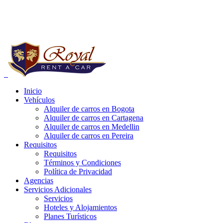
Reservas a Nivel Nacional:
+57 (1) 752 03 20
Whatsapp:
+57 321 4185813 - 314 4881125
Inicio
Vehículos
e carros bogota precios, alquiler de carros bogota para uber, alquiler de
Alquiler de carros en Bogota
Alquiler de carros en Cartagena
Alquiler de carros en Medellin
Alquiler de carros en Pereira
Requisitos
Requisitos
Términos y Condiciones
Política de Privacidad
Agencias
Servicios Adicionales
Servicios
Hoteles y Alojamientos
Planes Turísticos