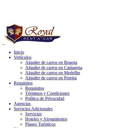
Reservas a Nivel Nacional:
+57 (1) 752 03 20
Whatsapp:
+57 321 4185813 - 314 4881125
Inicio
Vehículos
e carros bogota precios, alquiler de carros bogota para uber, alquiler de
Alquiler de carros en Bogota
Alquiler de carros en Cartagena
Alquiler de carros en Medellin
Alquiler de carros en Pereira
Requisitos
Requisitos
Términos y Condiciones
Política de Privacidad
Agencias
Servicios Adicionales
Servicios
Hoteles y Alojamientos
Planes Turísticos