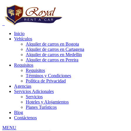
Inicio
Vehículos
Alquiler de carros en Bogota
Alquiler de carros en Cartagena
Alquiler de carros en Medellin
Alquiler de carros en Pereira
e carros bogota precios, alquiler de carros bogota para uber, alquiler de
Requisitos
Requisitos
Términos y Condiciones
Política de Privacidad
Agencias
Servicios Adicionales
Servicios
Hoteles y Alojamientos
Planes Turísticos
Blog
Contáctenos
MENU