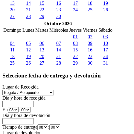
13
14
15
16
17
18
19
20
21
22
23
24
25
26
27
28
29
30
Octubre 2026
Domingo
Lunes
Martes
Miércoles
Jueves
Viernes
Sábado
01
02
03
04
05
06
07
08
09
10
11
12
13
14
15
16
17
18
19
20
21
22
23
24
25
26
27
28
29
30
31
Seleccione fecha de entrega y devolución
Lugar de Recogida
Día y hora de recogida
En
:
Día y hora de devolución
Tiempo de entrega
:
Lugar de devolución