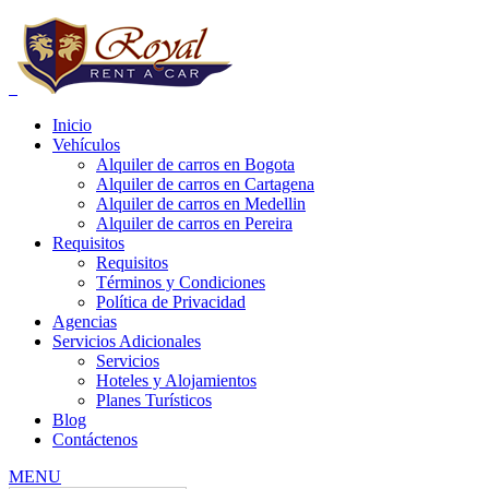
Inicio
Vehículos
Alquiler de carros en Bogota
Alquiler de carros en Cartagena
Alquiler de carros en Medellin
Alquiler de carros en Pereira
e carros bogota precios, alquiler de carros bogota para uber, alquiler de
Requisitos
Requisitos
Términos y Condiciones
Política de Privacidad
Agencias
Servicios Adicionales
Servicios
Hoteles y Alojamientos
Planes Turísticos
Blog
Contáctenos
MENU