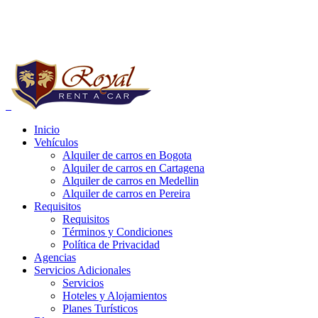
Reservas a Nivel Nacional:
+57 (1) 752 03 20
Whatsapp:
+57 321 4185813 - 314 4881125
Inicio
Vehículos
e carros bogota precios, alquiler de carros bogota para uber, alquiler de
Alquiler de carros en Bogota
Alquiler de carros en Cartagena
Alquiler de carros en Medellin
Alquiler de carros en Pereira
Requisitos
Requisitos
Términos y Condiciones
Política de Privacidad
Agencias
Servicios Adicionales
Servicios
Hoteles y Alojamientos
Planes Turísticos