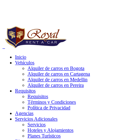
Reservas a Nivel Nacional:
+57 (1) 752 03 20
Whatsapp:
+57 321 4185813 - 314 4881125
Inicio
Vehículos
e carros bogota precios, alquiler de carros bogota para uber, alquiler de
Alquiler de carros en Bogota
Alquiler de carros en Cartagena
Alquiler de carros en Medellin
Alquiler de carros en Pereira
Requisitos
Requisitos
Términos y Condiciones
Política de Privacidad
Agencias
Servicios Adicionales
Servicios
Hoteles y Alojamientos
Planes Turísticos