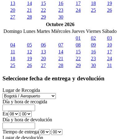
13
14
15
16
17
18
19
20
21
22
23
24
25
26
27
28
29
30
Octubre 2026
Domingo
Lunes
Martes
Miércoles
Jueves
Viernes
Sábado
01
02
03
04
05
06
07
08
09
10
11
12
13
14
15
16
17
18
19
20
21
22
23
24
25
26
27
28
29
30
31
Seleccione fecha de entrega y devolución
Lugar de Recogida
Día y hora de recogida
En
:
Día y hora de devolución
Tiempo de entrega
:
Lugar de devolución